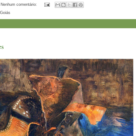
Nenhum comentário:
-Goiás
es