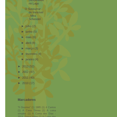
no Lago
O Sussurrar
do Invisível
, Mira
Schendel
►
julho
(2)
►
junho
(5)
►
maio
(6)
►
abril
(8)
►
março
(3)
►
fevereiro
(4)
►
janeiro
(4)
►
2013
(52)
►
2012
(47)
►
2011
(40)
►
2010
(17)
Marcadores
"Il Giustino"
(1)
1995
(1)
4 Cantos
(1)
A Casa Térrea
(1)
A coisa
simples
(1)
A Conta dos Dias -
2014 -Tanya Volpe
(1)
A Conta dos