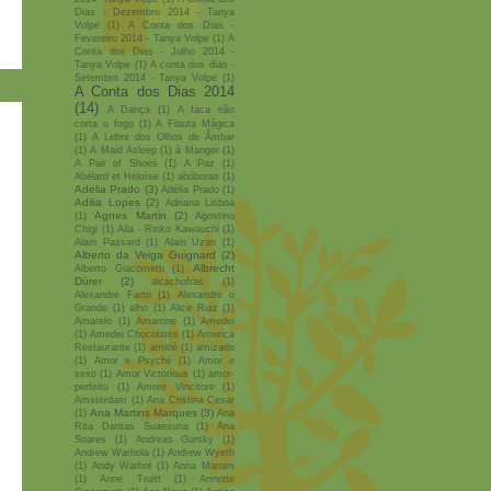
Dias - Dezembro 2014 - Tanya
Volpe
(1)
A Conta dos Dias -
Fevereiro 2014 - Tanya Volpe
(1)
A
Conta dos Dias - Julho 2014 -
Tanya Volpe
(1)
A conta dos dias -
Setembro 2014 - Tanya Volpe
(1)
A Conta dos Dias 2014
(14)
A Dança
(1)
A faca não
corta o fogo
(1)
A Flauta Mágica
(1)
A Lebre dos Olhos de Âmbar
(1)
A Maid Asleep
(1)
à Manger
(1)
A Pair of Shoes
(1)
A Paz
(1)
Abélard et Heloïse
(1)
abóboras
(1)
Adelia Prado
(3)
Adélia Prado
(1)
Adilia Lopes
(2)
Adriana Lisboa
Agnes Martin
(2)
(1)
Agostino
Chigi
(1)
Aila - Rinko Kawauchi
(1)
Alain Passard
(1)
Alain Uzan
(1)
Alberto da Veiga Guignard
(2)
Albrecht
Alberto Giacometti
(1)
Dürer
(2)
alcachofras
(1)
Alexandre Farto
(1)
Alexandre o
Grande
(1)
alho
(1)
Alice Ruiz
(1)
Amarelo
(1)
Amarone
(1)
Amedei
(1)
Amedei Chocolates
(1)
America
Restaurante
(1)
amitié
(1)
amizade
(1)
Amor e Psyché
(1)
Amor e
sexo
(1)
Amor Victorious
(1)
amor-
perfeito
(1)
Amore Vincitore
(1)
Amsterdam
(1)
Ana Cristina Cesar
Ana Martins Marques
(3)
(1)
Ana
Rita Dantas Suassuna
(1)
Ana
Soares
(1)
Andreas Gursky
(1)
Andrew Warhola
(1)
Andrew Wyeth
(1)
Andy Warhol
(1)
Anna Mariani
(1)
Anne Truitt
(1)
Annette