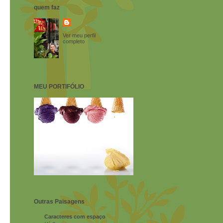
quem faz
Ver meu perfil
completo
MEU PORTIFÓLIO
Outras Paisagens
Caracteres com espaço