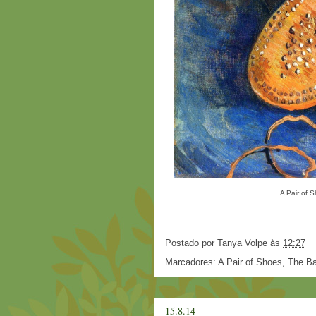
A Pair of 
Postado por
Tanya Volpe
às
12:27
Marcadores:
A Pair of Shoes
,
The Ba
15.8.14