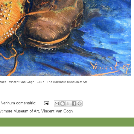
Shoes - Vincent Van Gogh - 1887 - The Baltimore Museum of Art
Nenhum comentário:
ltimore Museum of Art
,
Vincent Van Gogh