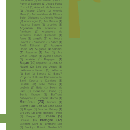
Giacometti
(1)
Ano Novo
(1)
Antico
Forno ai Serpenti
(1)
Antico Forno
Roscioli
(1)
Antonello da Messina -
(1)
Antonio Cícero
(1)
Antonio
Maria
(1)
António Maria de Oliveira
Bello –Olleboma
(1)
Antonio Vivaldi
(1)
Anunciação
(1)
Aoi Matsuri
(1)
Aoyama Satoru
(1)
arco-iris
(1)
Argentina
(3)
Armando al
Pantheon
(1)
Arquitetura de
interiores. Isabel Quintanilla
(1)
arrudA
(2)
Arroz
(1)
Art House
Project
(1)
Askinosie
(1)
Astier
(1)
Auguste
Ateliê Editorial.
(1)
Rodin
(2)
Augusto Bartolomei
(2)
Automne
(1)
Ava
(1)
Ave
Verum Corpus
(1)
Ayoama Satoru
(1)
azaléias
(1)
Bagagem.
(1)
Bagan
(10)
Baia de
baguette
(1)
Napoli
(2)
Baie des Anges
(1)
Baldassarre Peruzzi
(1)
Balthazar
Base7
(1)
Bari
(1)
Barroco
(1)
Projetos Culturais
(3)
Basilica dei
Santi Cosma e Damiano
(1)
Bastille
(3)
Bebo Valdés
(1)
begônia
(1)
Beijo
(1)
Belem do
Benesse House
(2)
Pará
(1)
Bernie Krause
(1)
BerTrand
Auboyneau
(1)
Besame Mucho
(1)
Birmânia
(23)
biscotti
(1)
Bistrot Paul Bert
(3)
Bone China
(1)
Borges
(1)
Bouchon Bakery
(1)
BR 060
(3)
Brad Mehldau - Paris
Brasilia
(5)
(1)
Braque
(1)
Bretagne
(12)
Brasília
(3)
Bretagne Nord
(1)
Bretagne Sud
(1)
Brooklyn Botanic Garden NY