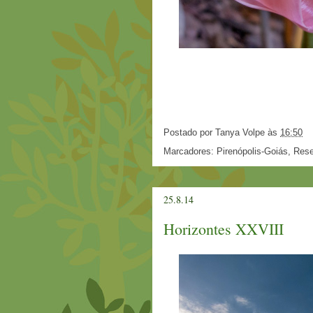
Postado por
Tanya Volpe
às
16:50
Marcadores:
Pirenópolis-Goiás
,
Rese
25.8.14
Horizontes XXVIII