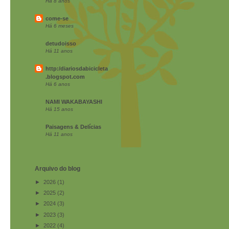
Há 8 anos
come-se
Há 6 meses
detudoisso
Há 11 anos
http:/diariosdabicicleta
.blogspot.com
Há 6 anos
NAMI WAKABAYASHI
Há 15 anos
Paisagens & Delícias
Há 11 anos
Arquivo do blog
►
2026
(1)
►
2025
(2)
►
2024
(3)
►
2023
(3)
►
2022
(4)