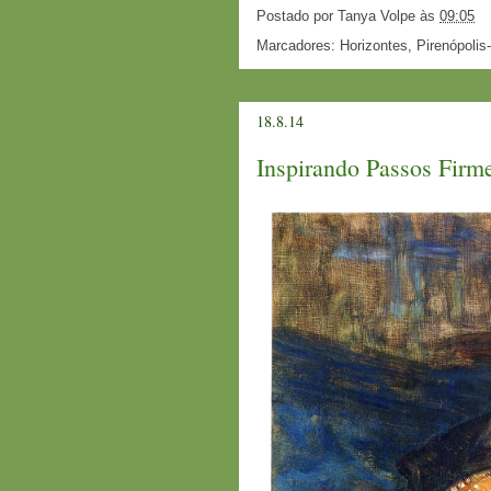
Postado por
Tanya Volpe
às
09:05
Marcadores:
Horizontes
,
Pirenópolis
18.8.14
Inspirando Passos Firm