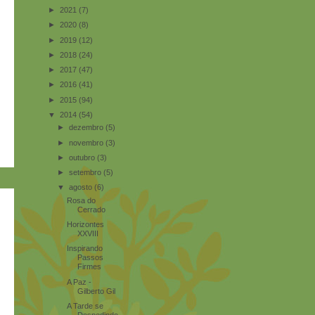
►
2021
(7)
►
2020
(8)
►
2019
(12)
►
2018
(24)
►
2017
(47)
►
2016
(41)
►
2015
(94)
▼
2014
(54)
►
dezembro
(5)
►
novembro
(3)
►
outubro
(3)
►
setembro
(5)
▼
agosto
(6)
Rosa do
Cerrado
Horizontes
XXVIII
Inspirando
Passos
Firmes
A Paz -
Gilberto Gil
A Tarde se
Despedindo