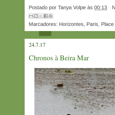
Postado por
Tanya Volpe
às
00:13
N
Marcadores:
Horizontes
,
Paris
,
Place
24.7.17
Chronos à Beira Mar