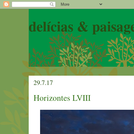
delícias & paisag
29.7.17
Horizontes LVIII