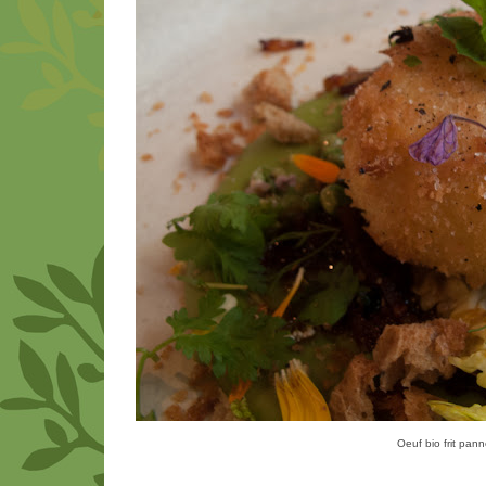
Oeuf bio frit panné