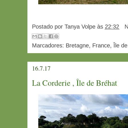
Postado por
Tanya Volpe
às
22:32
N
Marcadores:
Bretagne
,
France
,
Île d
16.7.17
La Corderie , Île de Bréhat