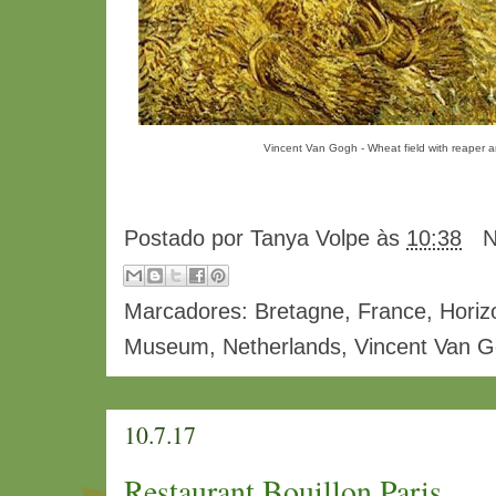
Vincent Van Gogh - Wheat field with reaper a
Postado por
Tanya Volpe
às
10:38
N
Marcadores:
Bretagne
,
France
,
Horiz
Museum
,
Netherlands
,
Vincent Van 
10.7.17
Restaurant Bouillon Paris