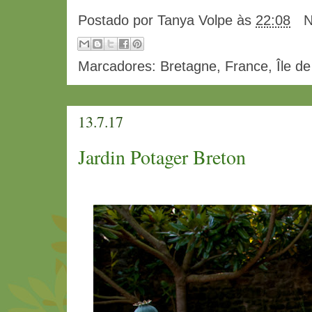
Postado por
Tanya Volpe
às
22:08
N
Marcadores:
Bretagne
,
France
,
Île d
13.7.17
Jardin Potager Breton