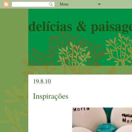
delícias & paisag
19.8.10
Inspirações