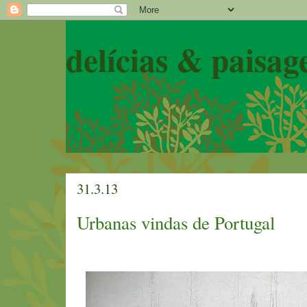
delícias & paisag
31.3.13
Urbanas vindas de Portugal