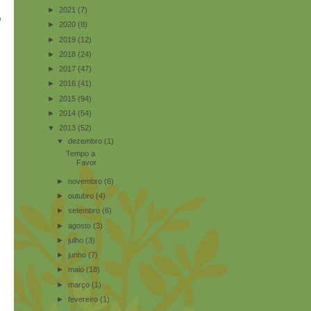
►
2021
(7)
o
►
2020
(8)
►
2019
(12)
►
2018
(24)
►
2017
(47)
►
2016
(41)
►
2015
(94)
►
2014
(54)
▼
2013
(52)
▼
dezembro
(1)
Tempo a
Favor
►
novembro
(6)
►
outubro
(4)
►
setembro
(6)
►
agosto
(3)
►
julho
(3)
►
junho
(7)
►
maio
(18)
►
março
(1)
►
fevereiro
(1)