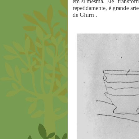
em si mesma. Ele "transform
repetidamente, é grande ar
de Ghirri .