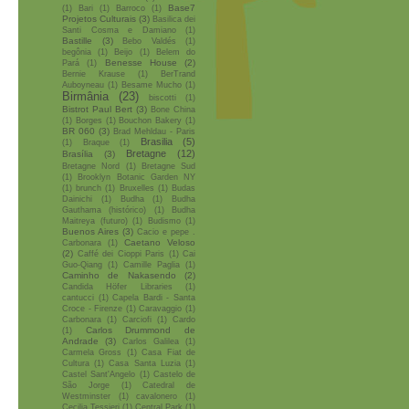
Base7
(1)
Bari
(1)
Barroco
(1)
Projetos Culturais
(3)
Basilica dei
Santi Cosma e Damiano
(1)
Bastille
(3)
Bebo Valdés
(1)
begônia
(1)
Beijo
(1)
Belem do
Benesse House
(2)
Pará
(1)
Bernie Krause
(1)
BerTrand
Auboyneau
(1)
Besame Mucho
(1)
Birmânia
(23)
biscotti
(1)
Bistrot Paul Bert
(3)
Bone China
(1)
Borges
(1)
Bouchon Bakery
(1)
BR 060
(3)
Brad Mehldau - Paris
Brasilia
(5)
(1)
Braque
(1)
Bretagne
(12)
Brasília
(3)
Bretagne Nord
(1)
Bretagne Sud
(1)
Brooklyn Botanic Garden NY
(1)
brunch
(1)
Bruxelles
(1)
Budas
Dainichi
(1)
Budha
(1)
Budha
Gauthama (histórico)
(1)
Budha
Maitreya (futuro)
(1)
Budismo
(1)
Buenos Aires
(3)
Cacio e pepe .
Caetano Veloso
Carbonara
(1)
(2)
Caffé dei Cioppi Paris
(1)
Cai
Guo-Qiang
(1)
Camille Paglia
(1)
Caminho de Nakasendo
(2)
Candida Höfer Libraries
(1)
cantucci
(1)
Capela Bardi - Santa
Croce - Firenze
(1)
Caravaggio
(1)
Carbonara
(1)
Carciofi
(1)
Cardo
Carlos Drummond de
(1)
Andrade
(3)
Carlos Galilea
(1)
Carmela Gross
(1)
Casa Fiat de
Cultura
(1)
Casa Santa Luzia
(1)
Castel Sant'Angelo
(1)
Castelo de
São Jorge
(1)
Catedral de
Westminster
(1)
cavalonero
(1)
Cecilia Tessieri
(1)
Central Park
(1)