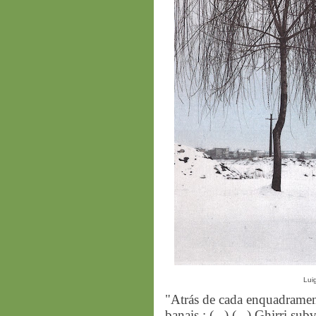
Luig
"Atrás de cada enquadrament
banais : (...) (...) Ghirri 