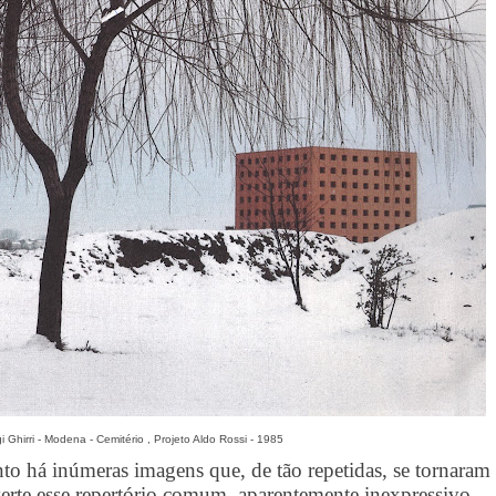
i Ghirri - Modena - Cemitério , Projeto Aldo Rossi - 1985
o há inúmeras imagens que, de tão repetidas, se tornaram
subverte esse repertório comum, aparentemente inexpressivo,