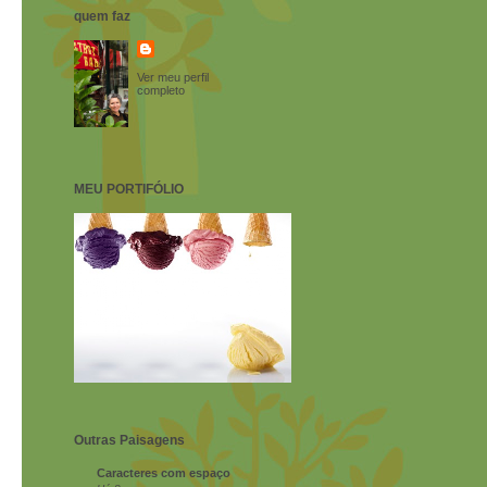
quem faz
Ver meu perfil
completo
MEU PORTIFÓLIO
Outras Paisagens
Caracteres com espaço