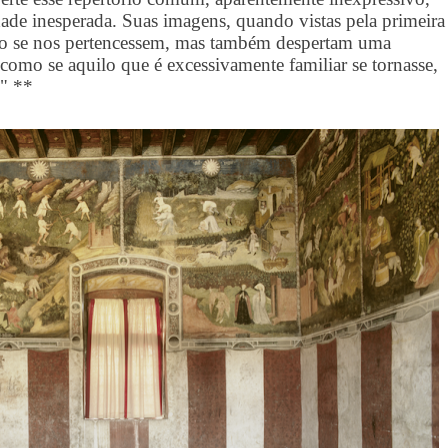
ade inesperada. Suas imagens, quando vistas pela primeira
mo se nos pertencessem, mas também despertam uma
como se aquilo que é excessivamente familiar se tornasse,
." **