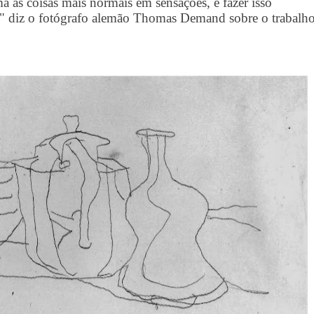
a as coisas mais normais em sensações, e fazer isso
te" diz o fotógrafo alemão Thomas Demand sobre o trabalh