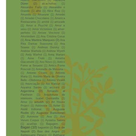
Alberto Giacometti
(1)
Dürer
(2)
alcachofras
(1)
Alexandre Farto
(1)
Alexandre o
Grande
(1)
alho
(1)
Alice Ruiz
(1)
Amarelo
(1)
Amarone
(1)
Amedei
(1)
Amedei Chocolates
(1)
America
Restaurante
(1)
amitié
(1)
amizade
(1)
Amor e Psyché
(1)
Amor e
sexo
(1)
Amor Victorious
(1)
amor-
perfeito
(1)
Amore Vincitore
(1)
Amsterdam
(1)
Ana Cristina Cesar
Ana Martins Marques
(3)
(1)
Ana
Rita Dantas Suassuna
(1)
Ana
Soares
(1)
Andreas Gursky
(1)
Andrew Warhola
(1)
Andrew Wyeth
(1)
Andy Warhol
(1)
Anna Mariani
(1)
Anne Truitt
(1)
Annette
Giacometti
(1)
Ano Novo
(1)
Antico
Forno ai Serpenti
(1)
Antico Forno
Roscioli
(1)
Antonello da Messina -
(1)
Antonio Cícero
(1)
Antonio
Maria
(1)
António Maria de Oliveira
Bello –Olleboma
(1)
Antonio Vivaldi
(1)
Anunciação
(1)
Aoi Matsuri
(1)
Aoyama Satoru
(1)
arco-iris
(1)
Argentina
(3)
Armando al
Pantheon
(1)
Arquitetura de
interiores. Isabel Quintanilla
(1)
arrudA
(2)
Arroz
(1)
Art House
Project
(1)
Askinosie
(1)
Astier
(1)
Auguste
Ateliê Editorial.
(1)
Rodin
(2)
Augusto Bartolomei
(2)
Automne
(1)
Ava
(1)
Ave
Verum Corpus
(1)
Ayoama Satoru
(1)
azaléias
(1)
Bagagem.
(1)
Bagan
(10)
Baia de
baguette
(1)
Napoli
(2)
Baie des Anges
(1)
Baldassarre Peruzzi
(1)
Balthazar