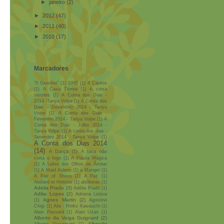
►
janeiro
(2)
►
2012
(47)
►
2011
(40)
►
2010
(17)
Marcadores
"Il Giustino"
(1)
1995
(1)
4 Cantos
(1)
A Casa Térrea
(1)
A coisa
simples
(1)
A Conta dos Dias -
2014 -Tanya Volpe
(1)
A Conta dos
Dias - Dezembro 2014 - Tanya
Volpe
(1)
A Conta dos Dias -
Fevereiro 2014 - Tanya Volpe
(1)
A
Conta dos Dias - Julho 2014 -
Tanya Volpe
(1)
A conta dos dias -
Setembro 2014 - Tanya Volpe
(1)
A Conta dos Dias 2014
(14)
A Dança
(1)
A faca não
corta o fogo
(1)
A Flauta Mágica
(1)
A Lebre dos Olhos de Âmbar
(1)
A Maid Asleep
(1)
à Manger
(1)
A Pair of Shoes
(1)
A Paz
(1)
Abélard et Heloïse
(1)
abóboras
(1)
Adelia Prado
(3)
Adélia Prado
(1)
Adilia Lopes
(2)
Adriana Lisboa
Agnes Martin
(2)
(1)
Agostino
Chigi
(1)
Aila - Rinko Kawauchi
(1)
Alain Passard
(1)
Alain Uzan
(1)
Alberto da Veiga Guignard
(2)
Albrecht