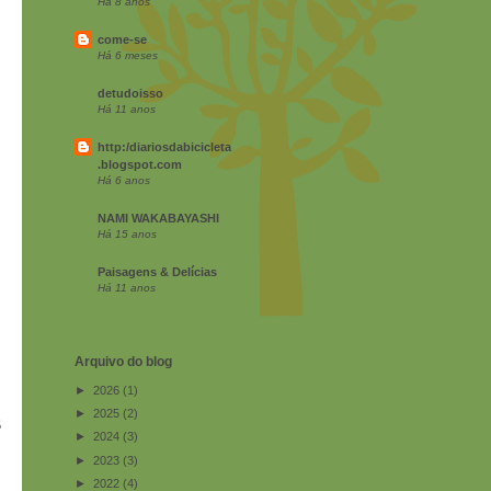
Há 8 anos
come-se
Há 6 meses
detudoisso
Há 11 anos
http:/diariosdabicicleta
.blogspot.com
Há 6 anos
NAMI WAKABAYASHI
Há 15 anos
Paisagens & Delícias
Há 11 anos
Arquivo do blog
►
2026
(1)
►
2025
(2)
s
►
2024
(3)
►
2023
(3)
►
2022
(4)