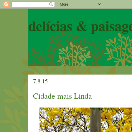
delícias & paisag
7.8.15
Cidade mais Linda