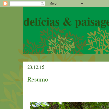
delícias & paisag
23.12.15
Resumo