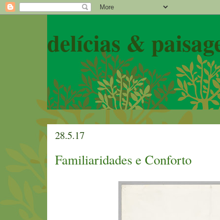
delícias & paisag
28.5.17
Familiaridades e Conforto