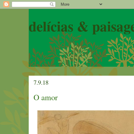
delícias & paisag
7.9.18
O amor