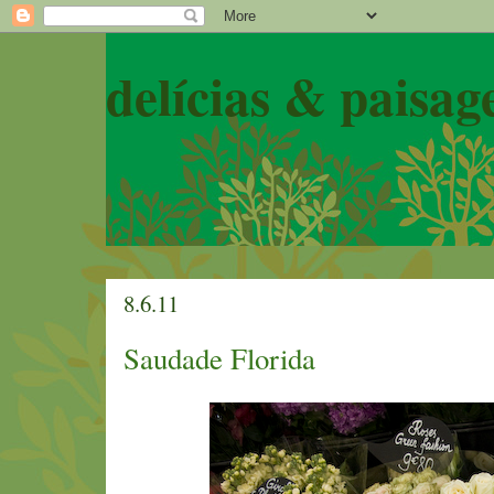
delícias & paisag
8.6.11
Saudade Florida