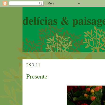
delícias & paisag
28.7.11
Presente