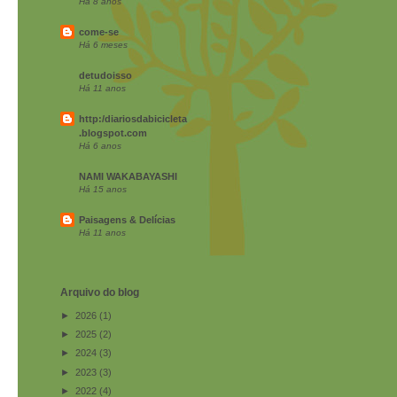
Há 8 anos
come-se
Há 6 meses
detudoisso
Há 11 anos
http:/diariosdabicicleta
.blogspot.com
Há 6 anos
NAMI WAKABAYASHI
Há 15 anos
Paisagens & Delícias
Há 11 anos
Arquivo do blog
►
2026
(1)
►
2025
(2)
►
2024
(3)
►
2023
(3)
►
2022
(4)