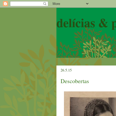
delícias & 
26.5.15
Descobertas