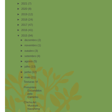
►
2021
(7)
►
2020
(8)
►
2019
(12)
►
2018
(24)
►
2017
(47)
►
2016
(41)
▼
2015
(94)
►
dezembro
(2)
►
novembro
(1)
►
outubro
(3)
►
setembro
(4)
►
agosto
(5)
►
julho
(13)
►
junho
(22)
▼
maio
(21)
Texturas VI
Presentes
Escondidos
pelo
Caminho
Chichu Art
Museum ,
Naoshima