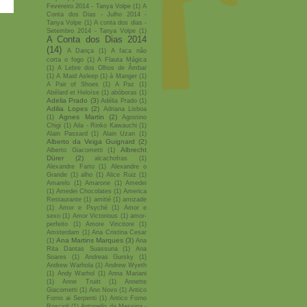
Fevereiro 2014 - Tanya Volpe
(1)
A
Conta dos Dias - Julho 2014 -
Tanya Volpe
(1)
A conta dos dias -
Setembro 2014 - Tanya Volpe
(1)
A Conta dos Dias 2014
(14)
A Dança
(1)
A faca não
corta o fogo
(1)
A Flauta Mágica
(1)
A Lebre dos Olhos de Âmbar
(1)
A Maid Asleep
(1)
à Manger
(1)
A Pair of Shoes
(1)
A Paz
(1)
Abélard et Heloïse
(1)
abóboras
(1)
Adelia Prado
(3)
Adélia Prado
(1)
Adilia Lopes
(2)
Adriana Lisboa
Agnes Martin
(2)
(1)
Agostino
Chigi
(1)
Aila - Rinko Kawauchi
(1)
Alain Passard
(1)
Alain Uzan
(1)
Alberto da Veiga Guignard
(2)
Albrecht
Alberto Giacometti
(1)
Dürer
(2)
alcachofras
(1)
Alexandre Farto
(1)
Alexandre o
Grande
(1)
alho
(1)
Alice Ruiz
(1)
Amarelo
(1)
Amarone
(1)
Amedei
(1)
Amedei Chocolates
(1)
America
Restaurante
(1)
amitié
(1)
amizade
(1)
Amor e Psyché
(1)
Amor e
sexo
(1)
Amor Victorious
(1)
amor-
perfeito
(1)
Amore Vincitore
(1)
Amsterdam
(1)
Ana Cristina Cesar
Ana Martins Marques
(3)
(1)
Ana
Rita Dantas Suassuna
(1)
Ana
Soares
(1)
Andreas Gursky
(1)
Andrew Warhola
(1)
Andrew Wyeth
(1)
Andy Warhol
(1)
Anna Mariani
(1)
Anne Truitt
(1)
Annette
Giacometti
(1)
Ano Novo
(1)
Antico
Forno ai Serpenti
(1)
Antico Forno
Roscioli
(1)
Antonello da Messina -