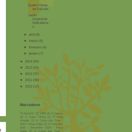
Quatro Vistas
de Fuji-san
Japão
Inspirando
Delicadeza
s
►
abril
(6)
►
março
(6)
►
fevereiro
(4)
►
janeiro
(7)
►
2014
(54)
►
2013
(52)
►
2012
(47)
►
2011
(40)
►
2010
(17)
Marcadores
"Il Giustino"
(1)
1995
(1)
4 Cantos
(1)
A Casa Térrea
(1)
A coisa
simples
(1)
A Conta dos Dias -
2014 -Tanya Volpe
(1)
A Conta dos
Dias - Dezembro 2014 - Tanya
a
Volpe
(1)
A Conta dos Dias -