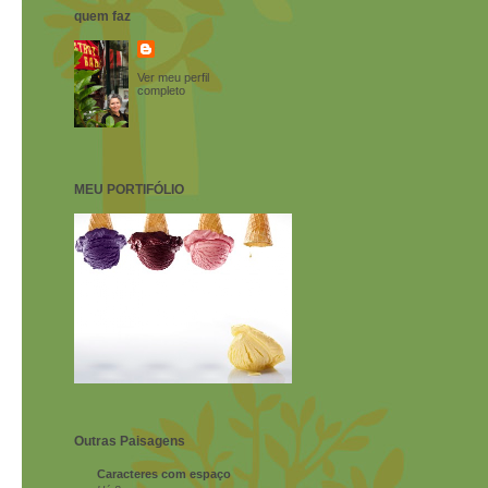
quem faz
Ver meu perfil
completo
MEU PORTIFÓLIO
Outras Paisagens
Caracteres com espaço