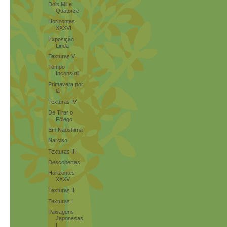
Dois Mil e
Quatorze
Horizontes
XXXVI
Exposição
Linda
Texturas V
Tempo
Inconsútil
Primavera por
lá
Texturas IV
De Tirar o
Fôlego
Em Naoshima
Narciso
Texturas III
Descobertas
Horizontes
XXXV
Texturas II
Texturas I
Paisagens
Japonesas
I