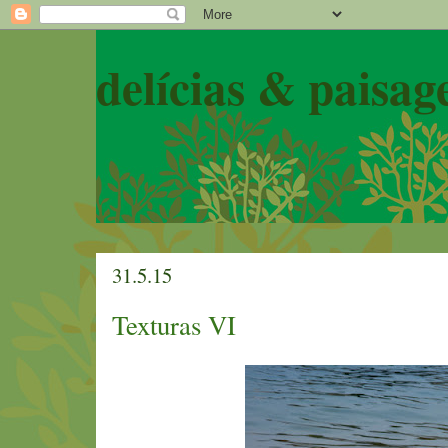
delícias & paisag
31.5.15
Texturas VI