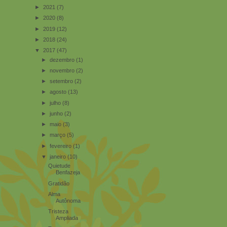
►
2021
(7)
►
2020
(8)
►
2019
(12)
►
2018
(24)
▼
2017
(47)
►
dezembro
(1)
►
novembro
(2)
►
setembro
(2)
►
agosto
(13)
►
julho
(8)
►
junho
(2)
►
maio
(3)
►
março
(5)
►
fevereiro
(1)
▼
janeiro
(10)
Quietude
Benfazeja
Gratidão
Alma
Autônoma
Tristeza
Ampliada