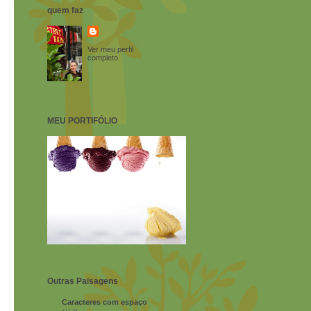
quem faz
Ver meu perfil
completo
MEU PORTIFÓLIO
Outras Paisagens
Caracteres com espaço