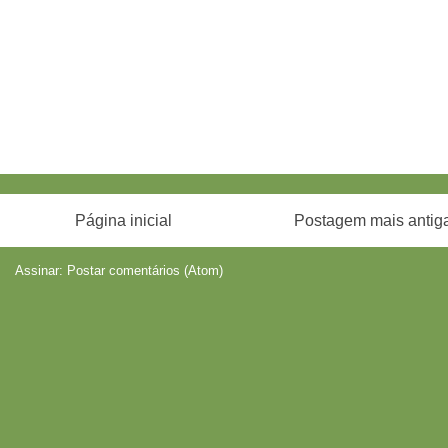
Página inicial
Postagem mais antig
Assinar:
Postar comentários (Atom)