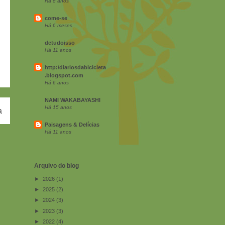
Há 8 anos
come-se
Há 6 meses
detudoisso
Há 11 anos
http:/diariosdabicicleta
.blogspot.com
Há 6 anos
NAMI WAKABAYASHI
Há 15 anos
a
Paisagens & Delícias
Há 11 anos
Arquivo do blog
►
2026
(1)
►
2025
(2)
►
2024
(3)
►
2023
(3)
►
2022
(4)