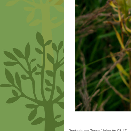
Postado por
Tanya Volpe
às
08:47