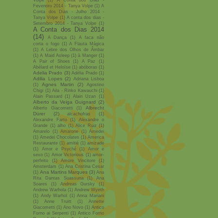
Volpe
(1)
A Conta dos Dias -
Fevereiro 2014 - Tanya Volpe
(1)
A
Conta dos Dias - Julho 2014 -
Tanya Volpe
(1)
A conta dos dias -
Setembro 2014 - Tanya Volpe
(1)
A Conta dos Dias 2014
(14)
A Dança
(1)
A faca não
corta o fogo
(1)
A Flauta Mágica
(1)
A Lebre dos Olhos de Âmbar
(1)
A Maid Asleep
(1)
à Manger
(1)
A Pair of Shoes
(1)
A Paz
(1)
Abélard et Heloïse
(1)
abóboras
(1)
Adelia Prado
(3)
Adélia Prado
(1)
Adilia Lopes
(2)
Adriana Lisboa
Agnes Martin
(2)
(1)
Agostino
Chigi
(1)
Aila - Rinko Kawauchi
(1)
Alain Passard
(1)
Alain Uzan
(1)
Alberto da Veiga Guignard
(2)
Albrecht
Alberto Giacometti
(1)
Dürer
(2)
alcachofras
(1)
Alexandre Farto
(1)
Alexandre o
Grande
(1)
alho
(1)
Alice Ruiz
(1)
Amarelo
(1)
Amarone
(1)
Amedei
(1)
Amedei Chocolates
(1)
America
Restaurante
(1)
amitié
(1)
amizade
(1)
Amor e Psyché
(1)
Amor e
sexo
(1)
Amor Victorious
(1)
amor-
perfeito
(1)
Amore Vincitore
(1)
Amsterdam
(1)
Ana Cristina Cesar
Ana Martins Marques
(3)
(1)
Ana
Rita Dantas Suassuna
(1)
Ana
Soares
(1)
Andreas Gursky
(1)
Andrew Warhola
(1)
Andrew Wyeth
(1)
Andy Warhol
(1)
Anna Mariani
(1)
Anne Truitt
(1)
Annette
Giacometti
(1)
Ano Novo
(1)
Antico
Forno ai Serpenti
(1)
Antico Forno