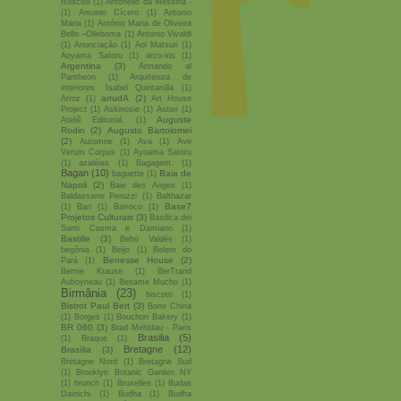
Roscioli
(1)
Antonello da Messina -
(1)
Antonio Cícero
(1)
Antonio
Maria
(1)
António Maria de Oliveira
Bello –Olleboma
(1)
Antonio Vivaldi
(1)
Anunciação
(1)
Aoi Matsuri
(1)
Aoyama Satoru
(1)
arco-iris
(1)
Argentina
(3)
Armando al
Pantheon
(1)
Arquitetura de
interiores. Isabel Quintanilla
(1)
arrudA
(2)
Arroz
(1)
Art House
Project
(1)
Askinosie
(1)
Astier
(1)
Auguste
Ateliê Editorial.
(1)
Rodin
(2)
Augusto Bartolomei
(2)
Automne
(1)
Ava
(1)
Ave
Verum Corpus
(1)
Ayoama Satoru
(1)
azaléias
(1)
Bagagem.
(1)
Bagan
(10)
Baia de
baguette
(1)
Napoli
(2)
Baie des Anges
(1)
Baldassarre Peruzzi
(1)
Balthazar
Base7
(1)
Bari
(1)
Barroco
(1)
Projetos Culturais
(3)
Basilica dei
Santi Cosma e Damiano
(1)
Bastille
(3)
Bebo Valdés
(1)
begônia
(1)
Beijo
(1)
Belem do
Benesse House
(2)
Pará
(1)
Bernie Krause
(1)
BerTrand
Auboyneau
(1)
Besame Mucho
(1)
Birmânia
(23)
biscotti
(1)
Bistrot Paul Bert
(3)
Bone China
(1)
Borges
(1)
Bouchon Bakery
(1)
BR 060
(3)
Brad Mehldau - Paris
Brasilia
(5)
(1)
Braque
(1)
Bretagne
(12)
Brasília
(3)
Bretagne Nord
(1)
Bretagne Sud
(1)
Brooklyn Botanic Garden NY
(1)
brunch
(1)
Bruxelles
(1)
Budas
Dainichi
(1)
Budha
(1)
Budha