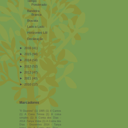
Tempo
Ponderado
Bandeira
Branca
Bravata
Lado a Lado
Horizontes LIII
Declaração
►
2016
(41)
►
2015
(94)
►
2014
(54)
►
2013
(52)
►
2012
(47)
►
2011
(40)
►
2010
(17)
Marcadores
"Il Giustino"
(1)
1995
(1)
4 Cantos
(1)
A Casa Térrea
(1)
A coisa
simples
(1)
A Conta dos Dias -
2014 -Tanya Volpe
(1)
A Conta dos
Dias - Dezembro 2014 - Tanya