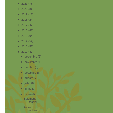
►
2021
(7)
►
2020
(8)
►
2019
(12)
►
2018
(24)
►
2017
(47)
►
2016
(41)
►
2015
(94)
►
2014
(54)
►
2013
(52)
▼
2012
(47)
►
dezembro
(1)
►
novembro
(1)
►
outubro
(3)
►
setembro
(8)
►
agosto
(7)
►
julho
(6)
►
junho
(3)
▼
maio
(6)
Salumeria
Roscioli
Atente os
ouvidos