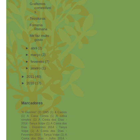
Grafismos
comestívei
s
Tessituras
Forneria
Romana
Me faz muito
gosto
►
abril
(2)
m
►
março
(2)
►
fevereiro
(7)
►
janeiro
(1)
►
2011
(40)
►
2010
(17)
Marcadores
"Il Giustino"
(1)
1995
(1)
4 Cantos
(1)
A Casa Térrea
(1)
A coisa
simples
(1)
A Conta dos Dias -
2014 -Tanya Volpe
(1)
A Conta dos
Dias - Dezembro 2014 - Tanya
Volpe
(1)
A Conta dos Dias -
Fevereiro 2014 - Tanya Volpe
(1)
A
Conta dos Dias - Julho 2014 -