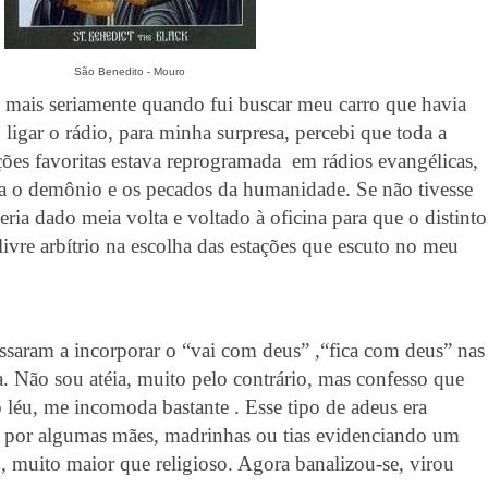
São Benedito - Mouro
so mais seriamente quando fui buscar meu carro que havia
o ligar o rádio, para minha surpresa, percebi que toda a
ões favoritas estava reprogramada
em rádios evangélicas,
ra o demônio e os pecados da humanidade. Se não tivesse
teria dado meia volta e voltado à oficina para que o distinto
ivre arbítrio na escolha das estações que escuto no meu
ssaram a incorporar o “vai com deus” ,“fica com deus” nas
. Não sou atéia, muito pelo contrário, mas confesso que
o léu, me incomoda bastante . Esse tipo de adeus era
por algumas mães, madrinhas ou tias evidenciando um
 muito maior que religioso. Agora banalizou-se, virou