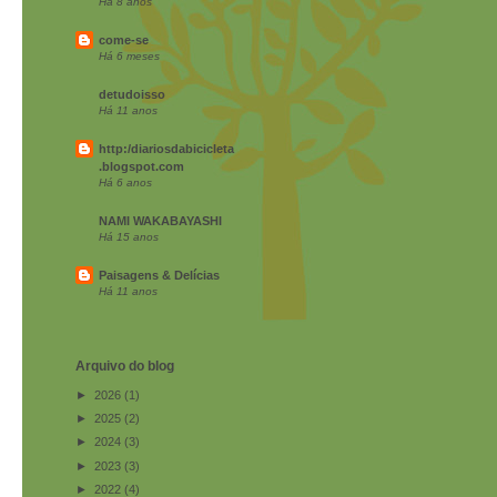
Há 8 anos
come-se
Há 6 meses
detudoisso
Há 11 anos
http:/diariosdabicicleta
.blogspot.com
Há 6 anos
NAMI WAKABAYASHI
Há 15 anos
Paisagens & Delícias
Há 11 anos
Arquivo do blog
►
2026
(1)
►
2025
(2)
►
2024
(3)
►
2023
(3)
►
2022
(4)