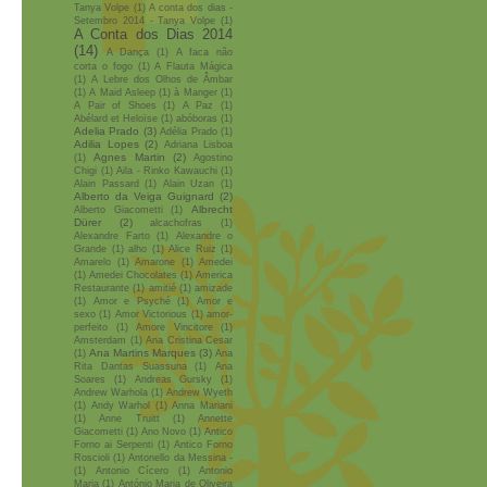
Tanya Volpe
(1)
A conta dos dias -
Setembro 2014 - Tanya Volpe
(1)
A Conta dos Dias 2014
(14)
A Dança
(1)
A faca não
corta o fogo
(1)
A Flauta Mágica
(1)
A Lebre dos Olhos de Âmbar
(1)
A Maid Asleep
(1)
à Manger
(1)
A Pair of Shoes
(1)
A Paz
(1)
Abélard et Heloïse
(1)
abóboras
(1)
Adelia Prado
(3)
Adélia Prado
(1)
Adilia Lopes
(2)
Adriana Lisboa
Agnes Martin
(2)
(1)
Agostino
Chigi
(1)
Aila - Rinko Kawauchi
(1)
Alain Passard
(1)
Alain Uzan
(1)
Alberto da Veiga Guignard
(2)
Albrecht
Alberto Giacometti
(1)
Dürer
(2)
alcachofras
(1)
Alexandre Farto
(1)
Alexandre o
Grande
(1)
alho
(1)
Alice Ruiz
(1)
Amarelo
(1)
Amarone
(1)
Amedei
(1)
Amedei Chocolates
(1)
America
Restaurante
(1)
amitié
(1)
amizade
(1)
Amor e Psyché
(1)
Amor e
sexo
(1)
Amor Victorious
(1)
amor-
perfeito
(1)
Amore Vincitore
(1)
Amsterdam
(1)
Ana Cristina Cesar
Ana Martins Marques
(3)
(1)
Ana
Rita Dantas Suassuna
(1)
Ana
Soares
(1)
Andreas Gursky
(1)
Andrew Warhola
(1)
Andrew Wyeth
(1)
Andy Warhol
(1)
Anna Mariani
(1)
Anne Truitt
(1)
Annette
Giacometti
(1)
Ano Novo
(1)
Antico
Forno ai Serpenti
(1)
Antico Forno
Roscioli
(1)
Antonello da Messina -
(1)
Antonio Cícero
(1)
Antonio
Maria
(1)
António Maria de Oliveira