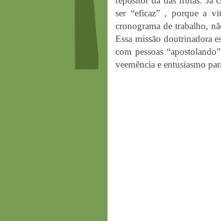
repositor da das frutas. Já
ser “eficaz” , porque a 
cronograma de trabalho, não
Essa missão doutrinadora e
com pessoas “apostolando
veemência e entusiasmo par