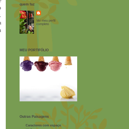
e
quem faz
o
.
Ver meu perfil
a
completo
m
MEU PORTIFÓLIO
Outras Paisagens
Caracteres com espaço