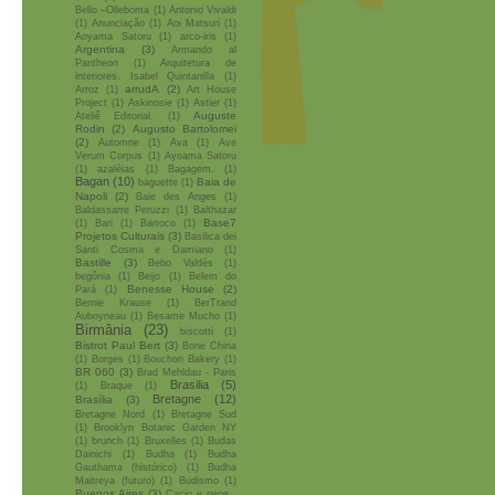
Bello –Olleboma
(1)
Antonio Vivaldi
(1)
Anunciação
(1)
Aoi Matsuri
(1)
Aoyama Satoru
(1)
arco-iris
(1)
Argentina
(3)
Armando al
Pantheon
(1)
Arquitetura de
interiores. Isabel Quintanilla
(1)
arrudA
(2)
Arroz
(1)
Art House
Project
(1)
Askinosie
(1)
Astier
(1)
Auguste
Ateliê Editorial.
(1)
Rodin
(2)
Augusto Bartolomei
(2)
Automne
(1)
Ava
(1)
Ave
Verum Corpus
(1)
Ayoama Satoru
(1)
azaléias
(1)
Bagagem.
(1)
Bagan
(10)
Baia de
baguette
(1)
Napoli
(2)
Baie des Anges
(1)
Baldassarre Peruzzi
(1)
Balthazar
Base7
(1)
Bari
(1)
Barroco
(1)
Projetos Culturais
(3)
Basilica dei
Santi Cosma e Damiano
(1)
Bastille
(3)
Bebo Valdés
(1)
begônia
(1)
Beijo
(1)
Belem do
Benesse House
(2)
Pará
(1)
Bernie Krause
(1)
BerTrand
Auboyneau
(1)
Besame Mucho
(1)
Birmânia
(23)
biscotti
(1)
Bistrot Paul Bert
(3)
Bone China
(1)
Borges
(1)
Bouchon Bakery
(1)
BR 060
(3)
Brad Mehldau - Paris
Brasilia
(5)
(1)
Braque
(1)
Bretagne
(12)
Brasília
(3)
Bretagne Nord
(1)
Bretagne Sud
(1)
Brooklyn Botanic Garden NY
(1)
brunch
(1)
Bruxelles
(1)
Budas
Dainichi
(1)
Budha
(1)
Budha
Gauthama (histórico)
(1)
Budha
Maitreya (futuro)
(1)
Budismo
(1)
Buenos Aires
(3)
Cacio e pepe .