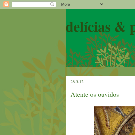
delícias & 
26.5.12
Atente os ouvidos