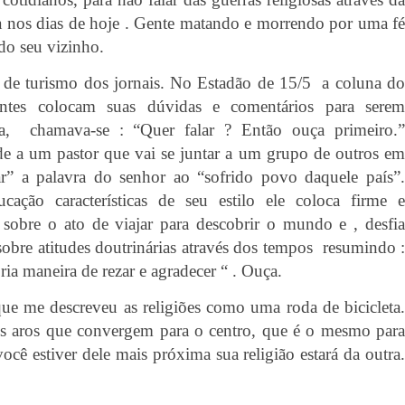
nda nos dias de hoje . Gente matando e morrendo por uma fé
do seu vizinho.
 de turismo dos jornais. No Estadão de 15/5 a coluna do
ntes colocam suas dúvidas e comentários para serem
ta, chamava-se : “Quer falar ? Então ouça primeiro.”
e a um pastor que vai se juntar a um grupo de outros e
r” a palavra do senhor ao “sofrido povo daquele país”.
ção características de seu estilo ele coloca firme e
 sobre o ato de viajar para descobrir o mundo e , desfia
sobre atitudes doutrinárias através dos tempos
resumindo :
ria maneira de rezar e agradecer “ . Ouça.
e me descreveu as religiões como uma roda de bicicleta.
nos aros que convergem para o centro, que é o mesmo para
cê estiver dele mais próxima sua religião estará da outra.