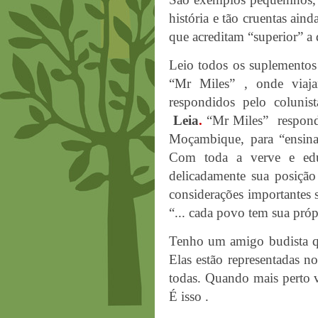
história e tão cruentas ai
que acreditam “superior” a 
Leio todos os suplementos
“Mr Miles” , onde viaja
respondidos pelo colunis
Leia
.
“Mr Miles”
respond
Moçambique, para “ensina
Com toda a verve e educa
delicadamente sua posição
considerações importantes 
“... cada povo tem sua próp
Tenho um amigo budista qu
Elas estão representadas 
todas. Quando mais perto vo
É isso .