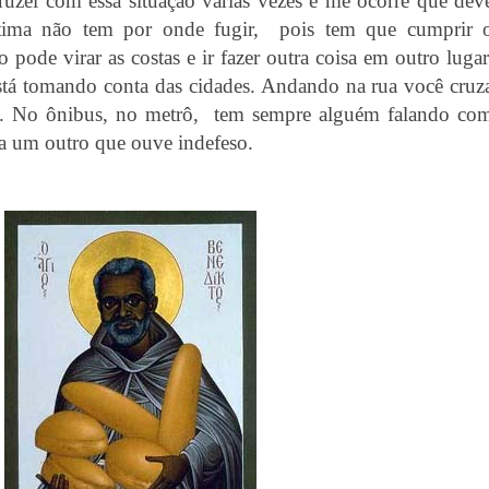
 cruzei com essa situação várias vezes e me ocorre que dev
vitima não tem por onde fugir, pois tem que cumprir 
 pode virar as costas e ir fazer outra coisa em outro lugar
stá tomando conta das cidades. Andando na rua você cruz
”. No ônibus, no metrô, tem sempre alguém falando co
a um outro que ouve indefeso.