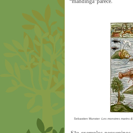
“mandinga”parece.
Sebastien Munster -
Les monstres marins & 
São exemplos pequeninos, co